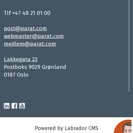
Tlf +47 48 21 01 00
.
post@parat.com
webmaster@parat.com
medlem@parat.com
.
Lakkegata 23
Postboks 9029 Grønland
0187 Oslo
Powered by Labrador CMS